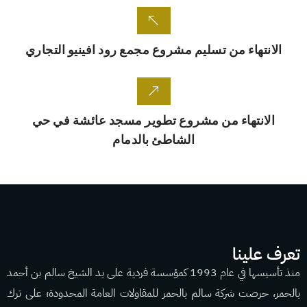
الانتهاء من تسليم مشروع مجمع رود افينيو التجاري
الانتهاء من مشروع تطوير مسجد عائشة في حي
الشاطئ بالدمام
تعرف علينا
منذ تأسيسها في عام 1993 كمؤسسة فردية على يد الشيخ سالم بن أحمد
بالحمر، حرصت شركة سالم بالحمر للمقاولات العامة المحدودة؛ على ترك